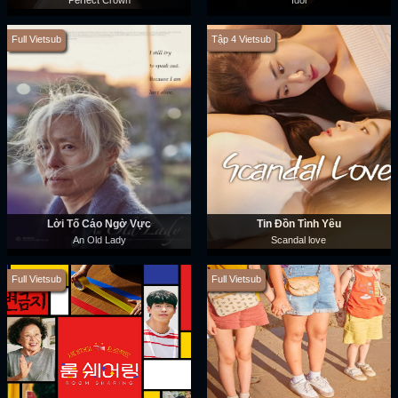
Perfect Crown
Idol
Full Vietsub
Tập 4 Vietsub
Lời Tố Cáo Ngờ Vực
Tin Đồn Tình Yêu
An Old Lady
Scandal love
Full Vietsub
Full Vietsub