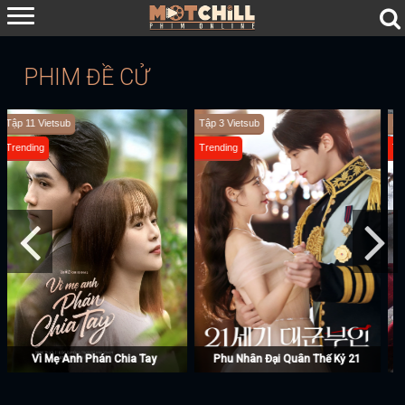
PHIM ĐỀ CỬ
Hoàn Tất (29/29) Vietsub + Thuyết Minh
Hoàn tất (7/7) Vietsub + Lồng Tiếng
Trending
Trending
Nguyệt Lân Ỷ Kỷ
Chó Săn Công Lý (Phần 2)