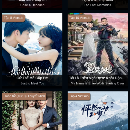
Case X Decoded
The Lost Memories
Tập 8 Vietsub
Tập 10 Vietsub
Cứ Thế Mà Gặp Em
Tôi Là Triệu Ngô Địch: Khởi Động Lại
Just to Meet You
My Name is Zhao Wudi: Starting Over
Hoàn tất (10/10) Thuyết Minh
Tập 4 Vietsub