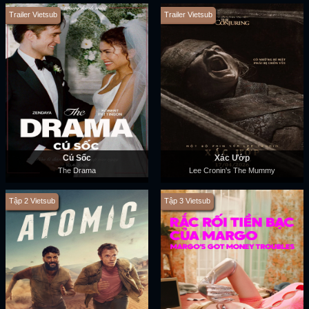
Trailer Vietsub
Trailer Vietsub
Cú Sốc
Xác Ướp
The Drama
Lee Cronin's The Mummy
Tập 2 Vietsub
Tập 3 Vietsub