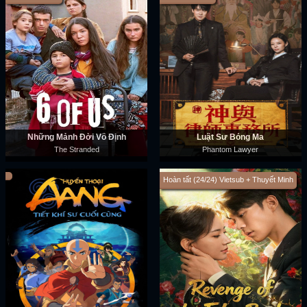
Những Mảnh Đời Vô Định
Luật Sư Bóng Ma
The Stranded
Phantom Lawyer
Hoàn tất (24/24) Vietsub + Thuyết Minh