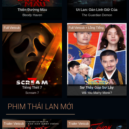
Thiên Đường Máu
Út Lan: Oán Linh Giữ Của
Bloody Haven
The Guardian Demon
Full Vietsub
Full Vietsub + Lồng Tiếng
Tiếng Thét 7
Sư Thầy Gặp Sư Lầy
Scream 7
Will You Marry Monk?
PHIM THÁI LAN MỚI
Trailer Vietsub
Trailer Vietsub