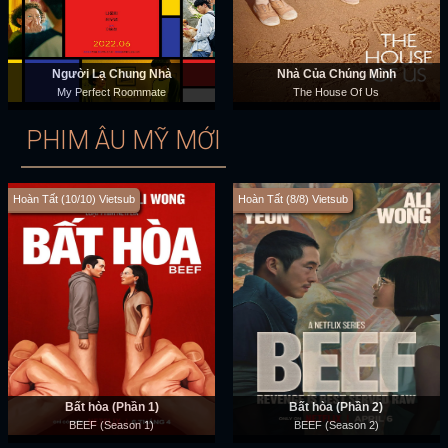
Người Lạ Chung Nhà
Nhà Của Chúng Mình
My Perfect Roommate
The House Of Us
PHIM ÂU MỸ MỚI
Hoàn Tất (10/10) Vietsub
Hoàn Tất (8/8) Vietsub
Bất hòa (Phần 1)
Bất hòa (Phần 2)
BEEF (Season 1)
BEEF (Season 2)