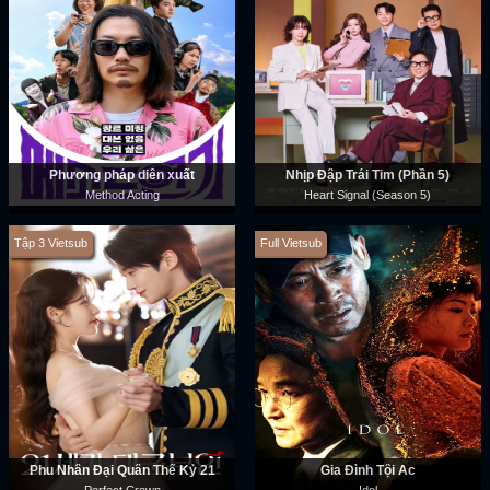
Phương pháp diễn xuất
Nhịp Đập Trái Tim (Phần 5)
Method Acting
Heart Signal (Season 5)
Tập 3 Vietsub
Full Vietsub
Phu Nhân Đại Quân Thế Kỷ 21
Gia Đình Tội Ác