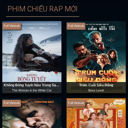
PHIM CHIẾU RẠP MỚI
Full Vietsub
Full Vietsub
Không Bông Tuyết Nào Trong Sạch
Trùm Cuối Siêu Đẳng
The Woman in the White Car
Boss Level
Full Vietsub
Full Vietsub