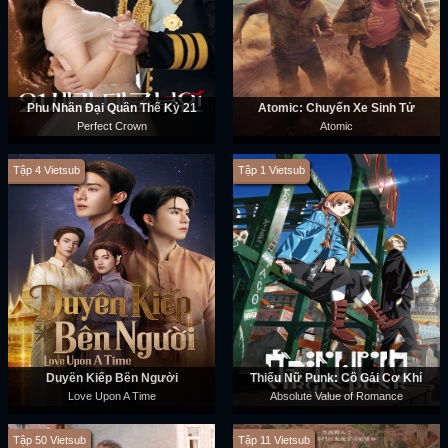
Phu Nhân Đại Quân Thế Kỷ 21
Atomic: Chuyến Xe Sinh Tử
Perfect Crown
Atomic
Tập 4 Vietsub
Tập 1 Vietsub
Duyên Kiếp Bên Người
Thiếu Nữ Punk: Cô Gái Cơ Khí
Love Upon A Time
Absolute Value of Romance
Tập 50 Vietsub
Tập 11 Vietsub