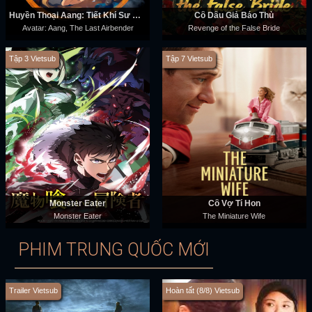
Huyền Thoại Aang: Tiết Khí Sư Cuối Cùng
Cô Dâu Giả Báo Thù
Avatar: Aang, The Last Airbender
Revenge of the False Bride
Tập 3 Vietsub
Tập 7 Vietsub
Monster Eater
Cô Vợ Tí Hon
Monster Eater
The Miniature Wife
PHIM TRUNG QUỐC MỚI
Trailer Vietsub
Hoàn tất (8/8) Vietsub