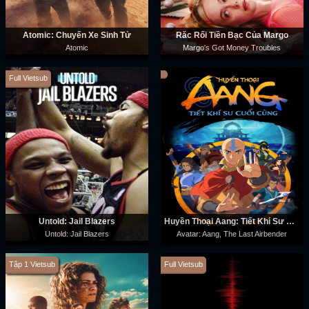
Atomic: Chuyến Xe Sinh Tử
Rắc Rối Tiền Bạc Của Margo
Atomic
Margo's Got Money Troubles
Full Vietsub
Untold: Jail Blazers
Huyền Thoại Aang: Tiết Khí Sư Cuối Cùng
Untold: Jail Blazers
Avatar: Aang, The Last Airbender
Tập 1 Vietsub
Full Vietsub