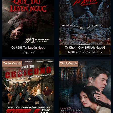
Quỷ Dữ Từ Luyện Ngục
Ta Khon: Quỷ Đội Lốt Người
King Keaw
Ta Khon : The Cursed Mask
Trailer Vietsub
Tập 1 Vietsub