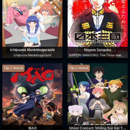
Ichijouma Mankitsugurashi
Nippon Sangoku
NIPPON SANGOKU: The Three Nations of the Crimson Sun
Ichijouma Mankitsugurashi
Tập 2 Vietsub
Tập 2 Vietsub
MAO
Ghost Concert: Những Bài Hát Thất Lạc