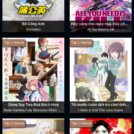
Bồ Công Anh
Hãy sống cho ngày mai. Hãy chết hôm nay.
Dandelion
All You Need is Kill
Tập 1 Vietsub
Tập 1 Vietsub
Dáng Say Tựa Đoá Bách Hợp
Tôi muốn chấm dứt trò chơi tình yêu này
Botan Kamiina Fully Blossoms When Drunk
I Want to End This Love Game
Tập 1 Vietsub
Tập 2 Vietsub