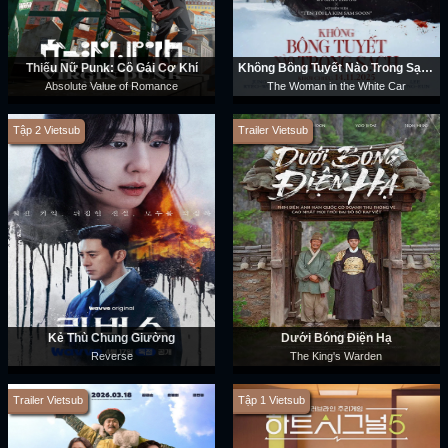
Thiếu Nữ Punk: Cô Gái Cơ Khí
Không Bông Tuyết Nào Trong Sạch
Absolute Value of Romance
The Woman in the White Car
Tập 2 Vietsub
Trailer Vietsub
Kẻ Thù Chung Giường
Dưới Bóng Điện Hạ
Reverse
The King's Warden
Trailer Vietsub
Tập 1 Vietsub