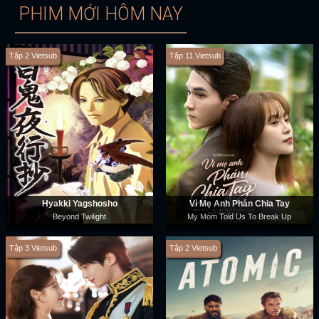
PHIM MỚI HÔM NAY
Tập 2 Vietsub
Tập 11 Vietsub
Hyakki Yagshosho
Vì Mẹ Anh Phán Chia Tay
Beyond Twilight
My Mom Told Us To Break Up
Tập 3 Vietsub
Tập 2 Vietsub