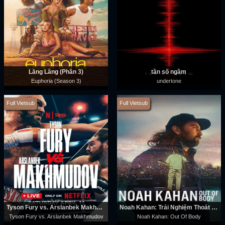
Lâng Lâng (Phần 3)
tần số ngầm
Euphoria (Season 3)
undertone
Full Vietsub
Full Vietsub
Tyson Fury vs. Arslanbek Makhmudov
Noah Kahan: Trải Nghiệm Thoát Xác
Tyson Fury vs. Arslanbek Makhmudov
Noah Kahan: Out Of Body