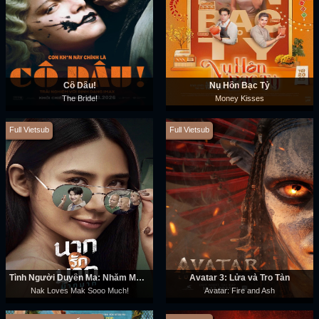
Cô Dâu!
Nụ Hôn Bạc Tỷ
The Bride!
Money Kisses
Full Vietsub
Full Vietsub
Tình Người Duyên Ma: Nhắm Mak Yêu Luôn
Avatar 3: Lửa và Tro Tàn
Nak Loves Mak Sooo Much!
Avatar: Fire and Ash