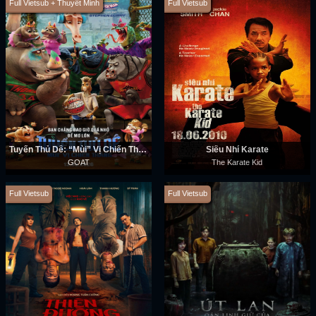
Full Vietsub + Thuyết Minh
Full Vietsub
Tuyển Thủ Dê: “Mùi” Vị Chiến Thắng
Siêu Nhí Karate
GOAT
The Karate Kid
Full Vietsub
Full Vietsub