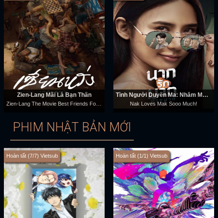
Zien-Lang Mãi Là Bạn Thân
Tình Người Duyên Ma: Nhắm Mak Yêu Luôn
Zien-Lang The Movie Best Friends Forever
Nak Loves Mak Sooo Much!
PHIM NHẬT BẢN MỚI
Hoàn tất (7/7) Vietsub
Hoàn tất (1/1) Vietsub