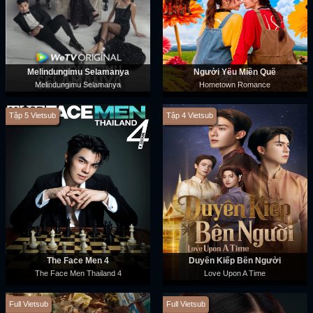
Melindungimu Selamanya
Người Yêu Miền Quê
Melindungimu Selamanya
Hometown Romance
Tập 5 Vietsub
Tập 4 Vietsub
The Face Men 4
Duyên Kiếp Bên Người
The Face Men Thailand 4
Love Upon A Time
Full Vietsub
Full Vietsub