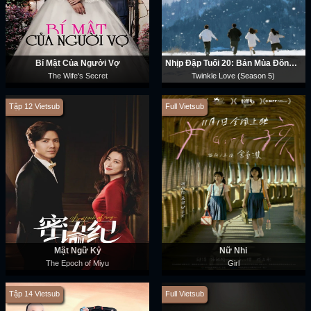
Bí Mật Của Người Vợ
Nhịp Đập Tuổi 20: Bản Mùa Đông (Phần 5)
The Wife's Secret
Twinkle Love (Season 5)
Tập 12 Vietsub
Full Vietsub
Mật Ngữ Kỷ
Nữ Nhi
The Epoch of Miyu
Girl
Tập 14 Vietsub
Full Vietsub