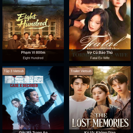
Phạm Vi 800m
Vợ Cũ Báo Thù
Eight Hundred
Fatal Ex-Wife
Tập 3 Vietsub
Trailer Vietsub
Giải Mã Trọng Án
Ký Ức Không Gian