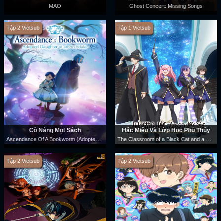
MAO
Ghost Concert: Missing Songs
Tập 2 Vietsub
Tập 1 Vietsub
Cô Nàng Mọt Sách
Hắc Miêu Và Lớp Học Phù Thủy
Ascendance Of A Bookworm (Adopted Daughter Of An Archduke)
The Classroom of a Black Cat and a Witch
Tập 2 Vietsub
Tập 2 Vietsub