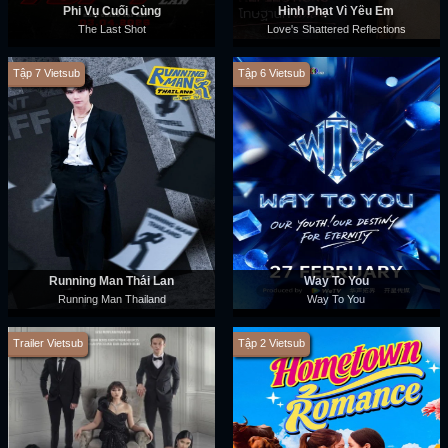
Phi Vụ Cuối Cùng
Hình Phạt Vì Yêu Em
The Last Shot
Love's Shattered Reflections
Tập 7 Vietsub
Tập 6 Vietsub
Running Man Thái Lan
Way To You
Running Man Thailand
Way To You
Trailer Vietsub
Tập 2 Vietsub