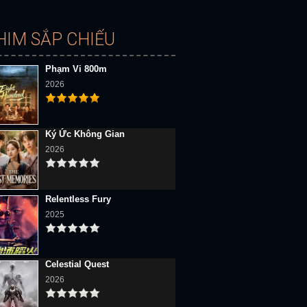
HIM SẮP CHIẾU
Phạm Vi 800m
2026
Ký Ức Không Gian
2026
Relentless Fury
2025
Celestial Quest
2026