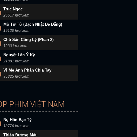
14468 lượt xem
Trục Ngọc
25517 lượt xem
Mộ Tư Từ (Bạch Nhật Đề Đăng)
19120 lượt xem
Chó Săn Công Lý (Phần 2)
1230 lượt xem
Nguyệt Lân Ỷ Kỷ
21881 lượt xem
Vì Mẹ Anh Phán Chia Tay
95325 lượt xem
OP PHIM VIỆT NAM
Nụ Hôn Bạc Tỷ
18770 lượt xem
Thiên Đường Máu