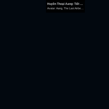
Huyền Thoại Aang: Tiết Khí Sư Cuối Cùng
Avatar: Aang, The Last Airbender