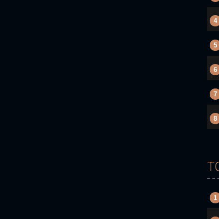
4
5
6
7
8
T
1