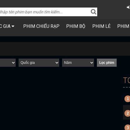
C GIA
PHIM CHIẾU RẠP
PHIM BỘ
PHIM LẺ
PHIM
T
1
2
3