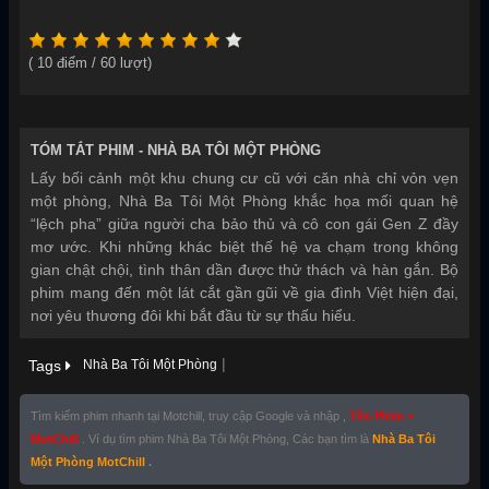
(
10
điểm /
60
lượt)
TÓM TẮT PHIM -
NHÀ BA TÔI MỘT PHÒNG
Lấy bối cảnh một khu chung cư cũ với căn nhà chỉ vỏn vẹn
một phòng, Nhà Ba Tôi Một Phòng khắc họa mối quan hệ
“lệch pha” giữa người cha bảo thủ và cô con gái Gen Z đầy
mơ ước. Khi những khác biệt thế hệ va chạm trong không
gian chật chội, tình thân dần được thử thách và hàn gắn. Bộ
phim mang đến một lát cắt gần gũi về gia đình Việt hiện đại,
nơi yêu thương đôi khi bắt đầu từ sự thấu hiểu.
|
Tags
Nhà Ba Tôi Một Phòng
Tìm kiếm phim nhanh tại Motchill, truy cập Google và nhập ,
Tên Phim +
MotChill
. Ví dụ tìm phim Nhà Ba Tôi Một Phòng, Các bạn tìm là
Nhà Ba Tôi
Một Phòng MotChill
.