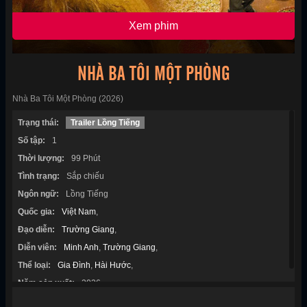
Xem phim
NHÀ BA TÔI MỘT PHÒNG
Nhà Ba Tôi Một Phòng (2026)
Trạng thái:
Trailer Lồng Tiếng
Số tập:
1
Thời lượng:
99 Phút
Tình trạng:
Sắp chiếu
Ngôn ngữ:
Lồng Tiếng
Quốc gia:
Việt Nam
,
Đạo diễn:
Trường Giang
,
Diễn viên:
Minh Anh
,
Trường Giang
,
Thể loại:
Gia Đình
,
Hài Hước
,
Năm sản xuất:
2026