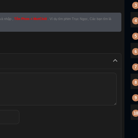
3
 và nhập ,
Tên Phim + MotChill
. Ví dụ tìm phim Trục Ngọc, Các bạn tìm là
4
5
6
7
8
9
10