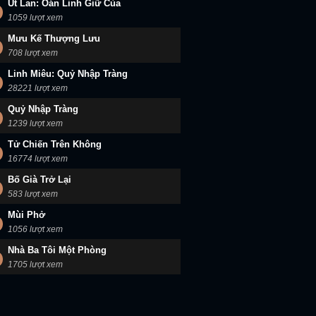
Út Lan: Oán Linh Giữ Của
1059 lượt xem
Mưu Kế Thượng Lưu
708 lượt xem
Linh Miêu: Quỷ Nhập Tràng
28221 lượt xem
Quỷ Nhập Tràng
1239 lượt xem
Tử Chiến Trên Không
16774 lượt xem
Bố Già Trở Lại
583 lượt xem
Mùi Phở
1056 lượt xem
Nhà Ba Tôi Một Phòng
1705 lượt xem