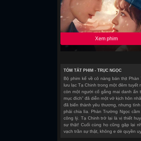
Xem phim
TÓM TẮT PHIM -
TRỤC NGỌC
Bộ phim kể về cô nàng bán thịt Phàn
lưu lạc Tạ Chinh trong một đêm tuyết 
còn một người cố gắng mai danh ẩn t
mục đích” đã diễn một vở kịch hôn nhâ
đã biến thành yêu thương, nhưng tình 
phải chia lìa. Phàn Trường Ngọc cầm 
công lý. Tạ Chinh trở lại là vị thiết 
sự thật! Cuối cùng họ cũng gặp lại n
vạch trần sự thật, không e dè quyền u