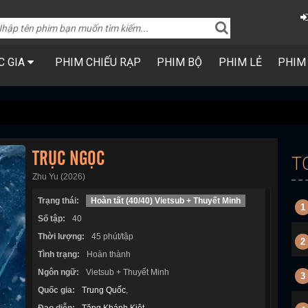
C GIA
PHIM CHIẾU RẠP
PHIM BỘ
PHIM LẺ
PHIM
TRỤC NGỌC
T
Zhu Yu (2026)
Trạng thái:
Hoàn tất (40/40) Vietsub + Thuyết Minh
1
Số tập:
40
Thời lượng:
45 phút/tập
2
Tình trạng:
Hoàn thành
Ngôn ngữ:
Vietsub + Thuyết Minh
3
Quốc gia:
Trung Quốc
,