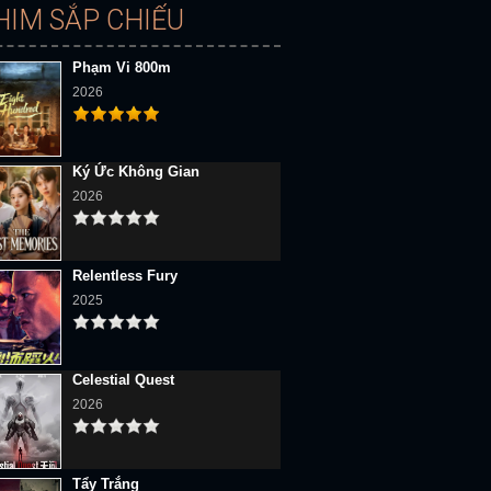
HIM SẮP CHIẾU
Phạm Vi 800m
2026
Ký Ức Không Gian
2026
Relentless Fury
2025
Celestial Quest
2026
Tẩy Trắng