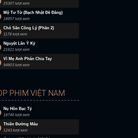
25307 lượt xem
Mộ Tư Từ (Bạch Nhật Đề Đăng)
18957 lượt xem
Chó Săn Công Lý (Phần 2)
1178 lượt xem
Nguyệt Lân Ỷ Kỷ
21621 lượt xem
Vì Mẹ Anh Phán Chia Tay
94803 lượt xem
OP PHIM VIỆT NAM
Nụ Hôn Bạc Tỷ
18746 lượt xem
Thiên Đường Máu
1243 lượt xem