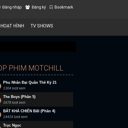
Đăng nhập
Đăng ký
Bookmark
 HOẠT HÌNH
TV SHOWS
OP PHIM MOTCHILL
Phu Nhân Đại Quân Thế Kỷ 21
1304 lượt xem
The Boys (Phần 5)
1678 lượt xem
BẤT KHẢ CHIẾN BẠI (Phần 4)
14419 lượt xem
Trục Ngọc