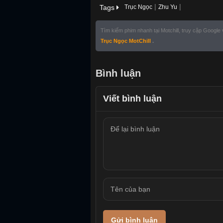
|
|
Tags
Trục Ngọc
Zhu Yu
Tìm kiếm phim nhanh tại Motchill, truy cập Google
Trục Ngọc MotChill
.
Bình luận
Viết bình luận
Gửi bình luận