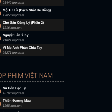
25442 lượt xem
Mộ Tư Từ (Bạch Nhật Đề Đăng)
19050 lượt xem
Chó Săn Công Lý (Phần 2)
1216 lượt xem
Nguyệt Lân Ỷ Kỷ
21821 lượt xem
Vì Mẹ Anh Phán Chia Tay
95271 lượt xem
OP PHIM VIỆT NAM
Nụ Hôn Bạc Tỷ
18768 lượt xem
Thiên Đường Máu
1265 lượt xem