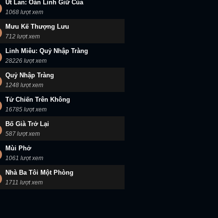
Út Lan: Oán Linh Giữ Của
1068 lượt xem
Mưu Kế Thượng Lưu
712 lượt xem
Linh Miêu: Quỷ Nhập Tràng
28226 lượt xem
Quỷ Nhập Tràng
1248 lượt xem
Tử Chiến Trên Không
16785 lượt xem
Bố Già Trở Lại
587 lượt xem
Mùi Phở
1061 lượt xem
Nhà Ba Tôi Một Phòng
1711 lượt xem