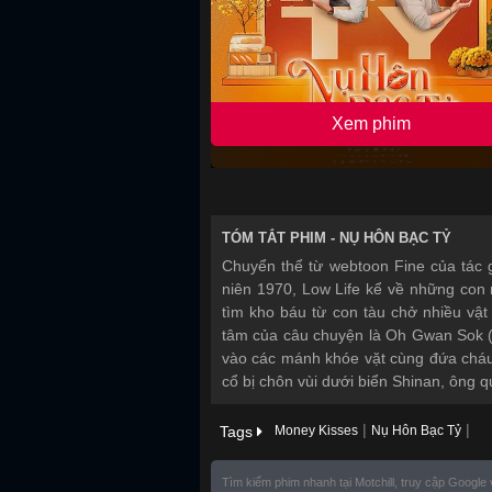
Xem phim
TÓM TẮT PHIM -
NỤ HÔN BẠC TỶ
Chuyển thể từ webtoon Fine của tác 
niên 1970, Low Life kể về những con 
tìm kho báu từ con tàu chở nhiều vậ
tâm của câu chuyện là Oh Gwan Sok (
vào các mánh khóe vặt cùng đứa cháu
cổ bị chôn vùi dưới biển Shinan, ông 
|
|
Tags
Money Kisses
Nụ Hôn Bạc Tỷ
Tìm kiếm phim nhanh tại Motchill, truy cập Google