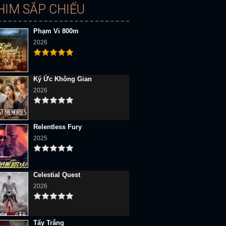
HIM SẮP CHIẾU
Phạm Vi 800m
2026
Ký Ức Không Gian
2026
Relentless Fury
2025
Celestial Quest
2026
Tẩy Trắng