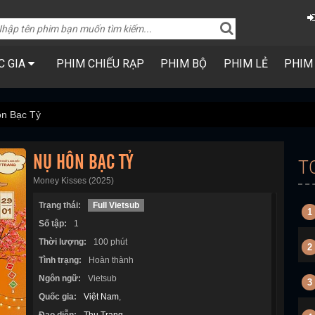
C GIA
PHIM CHIẾU RẠP
PHIM BỘ
PHIM LẺ
PHIM
n Bạc Tỷ
NỤ HÔN BẠC TỶ
T
Money Kisses (2025)
Trạng thái:
Full Vietsub
1
Số tập:
1
Thời lượng:
100 phút
2
Tình trạng:
Hoàn thành
Ngôn ngữ:
Vietsub
3
Quốc gia:
Việt Nam
,