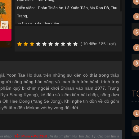
Đạo diễn:
Thu Trang
,
4
Diễn viên:
Đoàn Thiên Ân
,
Lê Xuân Tiền
,
Ma Ran Đô
,
Thu
Trang
,
5
Thể loại:
Hài
,
Tình Cảm
,
6
Năm sản xuất:
2025
(
10
điểm /
85
lượt)
7
8
giả Yoon Tae Ho dựa trên những sự kiện có thật trong thập
người sống bằng bản năng và toan tính trên hành trình truy
t phẩm quý bị chìm ngoài khơi Shinan vào năm 1977. Trung
T
Ryu Seung Ryong), kẻ đầu sỏ kiếm tiền bất chấp, sống dựa
 Oh Hee Dong (Yang Se Jong). Khi nghe tin đồn về đồ gốm
quyết tâm đến Mokpo với hy vọng đổi đời.
1
2
 và nhập ,
Tên Phim + MotChill
. Ví dụ tìm phim Nụ Hôn Bạc Tỷ, Các bạn tìm là