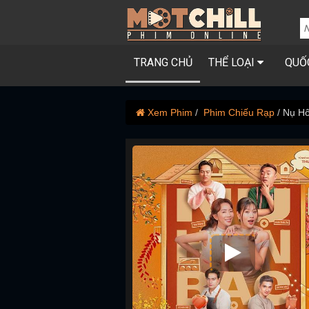
TRANG CHỦ
THỂ LOẠI
QUỐ
Xem Phim
Phim Chiếu Rạp
Nụ Hô