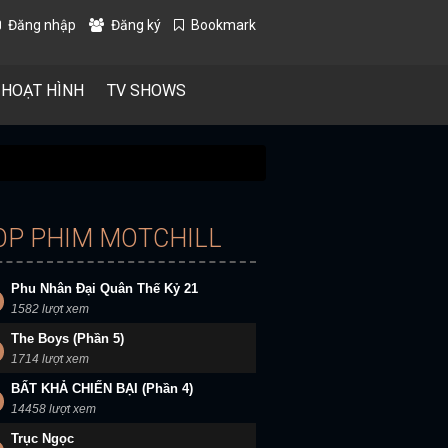
Đăng nhập
Đăng ký
Bookmark
 HOẠT HÌNH
TV SHOWS
OP PHIM MOTCHILL
Phu Nhân Đại Quân Thế Kỷ 21
1582 lượt xem
The Boys (Phần 5)
1714 lượt xem
BẤT KHẢ CHIẾN BẠI (Phần 4)
14458 lượt xem
Trục Ngọc