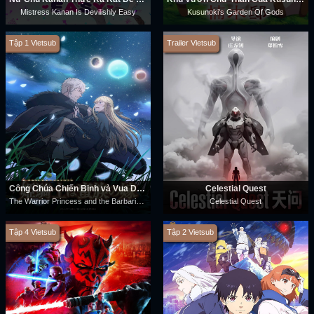
Mistress Kanan Is Devilishly Easy
Kusunoki's Garden Of Gods
Tập 1 Vietsub
Trailer Vietsub
Công Chúa Chiến Binh và Vua Dã Ma
Celestial Quest
The Warrior Princess and the Barbaric King
Celestial Quest
Tập 4 Vietsub
Tập 2 Vietsub