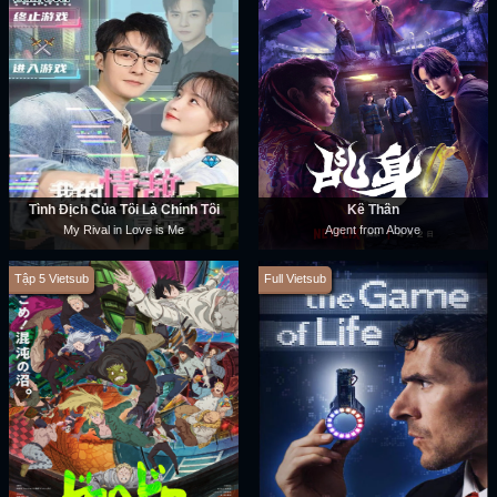
Tình Địch Của Tôi Là Chính Tôi
Kê Thân
My Rival in Love is Me
Agent from Above
Tập 5 Vietsub
Full Vietsub