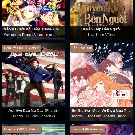
Vào Ma Giới Rồi Đấy! Iruma-kun (Phần 4)
Duyên Kiếp Bên Người
Welcome to Demon School! Iruma-kun (Season 4)
Love Upon A Time
Hoàn tất (10/10) Vietsub
Tập 3 Vietsub
Ash Đối Đầu Ma Cây (Phần 2)
Sứ Giả Bốn Mùa: Vũ Điệu Mùa Xuân
Agents Of The Four Seasons: Dance Of Spring
Ash vs Evil Dead (Season 2)
Hoàn tất (20/20) Vietsub
Hoàn tất (8/8) Vietsub