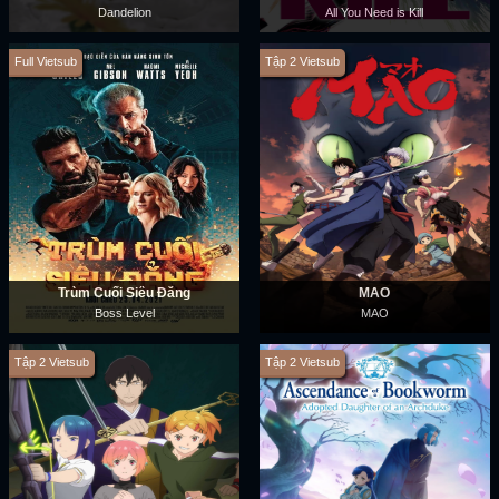
Dandelion
All You Need is Kill
Full Vietsub
Tập 2 Vietsub
Trùm Cuối Siêu Đẳng
MAO
Boss Level
MAO
Tập 2 Vietsub
Tập 2 Vietsub