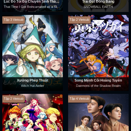
Lúc Đó Tôi Đã Chuyển Sinh Thành Slime (Phần 4)
Trái Đất Đóng Băng
That Time I Got Reincarnated as a Slime (Season 4)
SNOWBALL EARTH
Tập 3 Vietsub
Tập 2 Vietsub
Xưởng Phép Thuật
Song Mệnh Cõi Hoàng Tuyền
Witch Hat Atelier
Daemons of the Shadow Realm
Tập 2 Vietsub
Tập 4 Vietsub