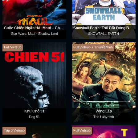
Cuộc Chiến Ngân Hà: Maul – Chúa Tể Bóng Tối
Snowball Earth: Trái Đất Đóng Băng
Star Wars: Maul - Shadow Lord
SNOWBALL EARTH
Full Vietsub
Full Vietsub + Thuyết Minh
Khu Chó 51
Vòng Lặp
Dog 51
The Labyrinth
Tập 3 Vietsub
Full Vietsub