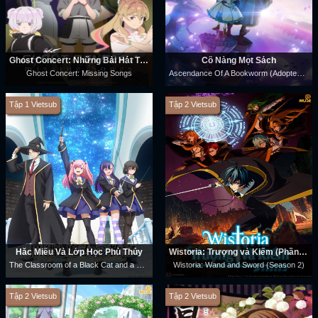
Ghost Concert: Những Bài Hát Thất Lạc
Cô Nàng Mọt Sách
Ascendance Of A Bookworm (Adopted Daughter Of An Archduke)
Ghost Concert: Missing Songs
Tập 1 Vietsub
Tập 2 Vietsub
Hắc Miêu Và Lớp Học Phù Thủy
Wistoria: Trượng và Kiếm (Phần 2)
The Classroom of a Black Cat and a Witch
Wistoria: Wand and Sword (Season 2)
Tập 2 Vietsub
Tập 2 Vietsub