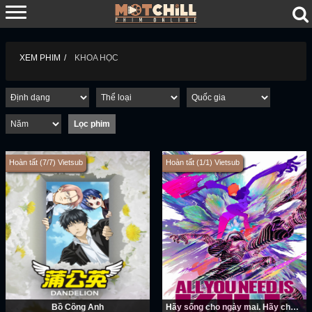
XEM PHIM
KHOA HỌC
Hoàn tất (7/7) Vietsub
Hoàn tất (1/1) Vietsub
Bồ Công Anh
Hãy sống cho ngày mai. Hãy chết hôm nay.