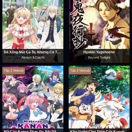
Để Xổng Mất Cá To, Nhưng Cá Tôi Câu Được Lại Còn To Hơn
Hyakki Yagshosho
Always A Catch!
Beyond Twilight
Tập 2 Vietsub
Tập 2 Vietsub
Nữ Chủ Kanan Thực Ra Rất Dễ Dụ
Khu Vườn Chư Thần Của Kusunoki