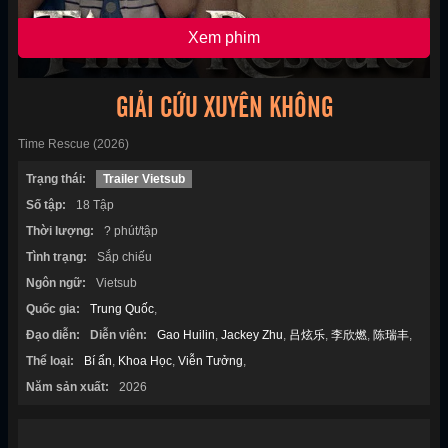
Xem phim
GIẢI CỨU XUYÊN KHÔNG
Time Rescue (2026)
Trạng thái:
Trailer Vietsub
Số tập:
18 Tập
Thời lượng:
? phút/tập
Tình trạng:
Sắp chiếu
Ngôn ngữ:
Vietsub
Quốc gia:
Trung Quốc
,
Đạo diễn:
Diễn viên:
Gao Huilin
,
Jackey Zhu
,
吕炫乐
,
李欣燃
,
陈瑞丰
,
Thể loại:
Bí ẩn
,
Khoa Học
,
Viễn Tưởng
,
Năm sản xuất:
2026