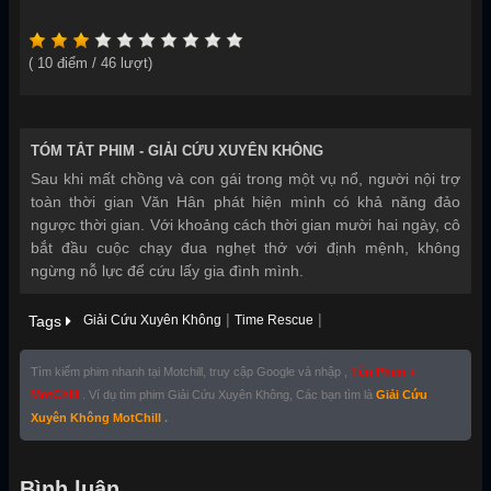
(
10
điểm /
46
lượt)
TÓM TẮT PHIM -
GIẢI CỨU XUYÊN KHÔNG
Sau khi mất chồng và con gái trong một vụ nổ, người nội trợ
toàn thời gian Văn Hân phát hiện mình có khả năng đảo
ngược thời gian. Với khoảng cách thời gian mười hai ngày, cô
bắt đầu cuộc chạy đua nghẹt thở với định mệnh, không
ngừng nỗ lực để cứu lấy gia đình mình.
|
|
Tags
Giải Cứu Xuyên Không
Time Rescue
Tìm kiếm phim nhanh tại Motchill, truy cập Google và nhập ,
Tên Phim +
MotChill
. Ví dụ tìm phim Giải Cứu Xuyên Không, Các bạn tìm là
Giải Cứu
Xuyên Không MotChill
.
Bình luận