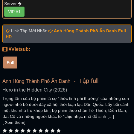
Server
VIP #1
Link Tập Mới Nhất:
Anh Hùng Thành Phố Ẩn Danh Full
HD
#Vietsub:
Full
-
Tập full
Anh Hùng Thành Phố Ẩn Danh
Hero in the Hidden City (2026)
Trọng tâm của bộ phim là sự “thức tỉnh phi thường” của những con
người nhỏ bé dưới đáy xã hội thời loạn lạc Dân Quốc. Lấy bối cảnh
một khu nhà trọ khép kín, bộ phim theo chân Từ Thiên, Điền Đan,
Bát Cô và những người khác từ “chịu nhục nhã để sinh […]
[
Xem thêm
]